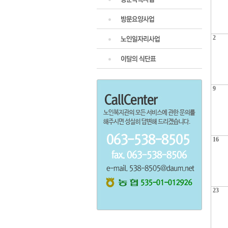
2
9
16
23