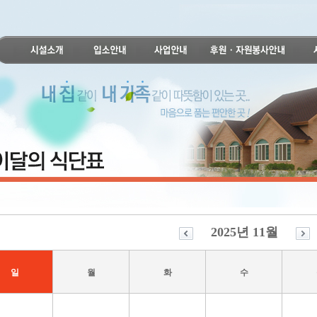
2025년 11월
일
월
화
수