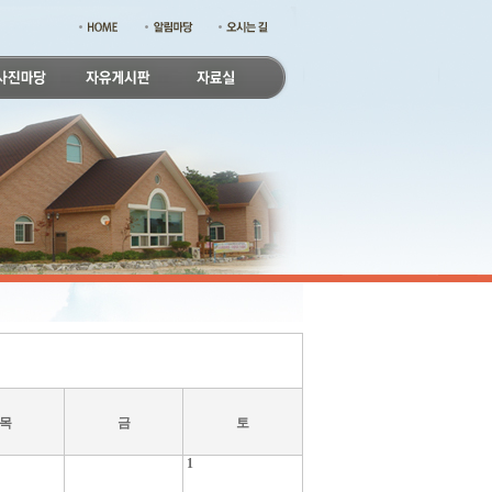
목
금
토
1