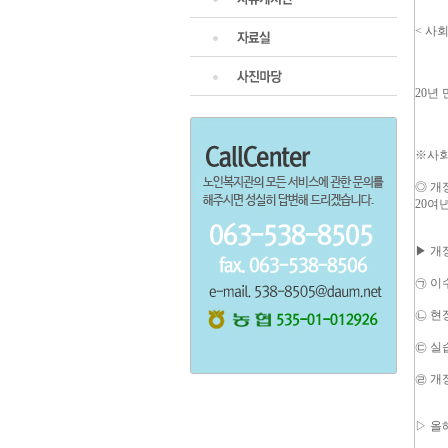
< 사
20년
※사회
◎ 개
20여
▶ 개
㉠ 이
㉡ 현
㉢ 실
㉣ 개
▷ 올