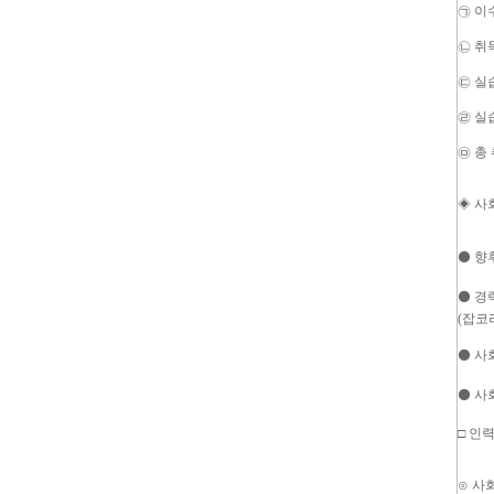
㉠ 이
㉡ 취
㉢ 실
㉣ 실
㉤ 총
◈ 사
⚫ 향
⚫ 경
(잡코
⚫ 사
⚫ 사
□ 인
⊙ 사