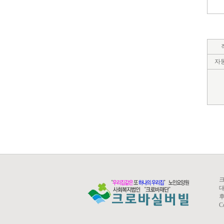
자
크
대
후
C