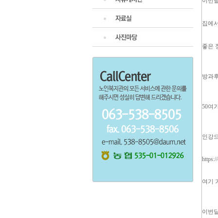
이번달
집에서
좋은 
방과후
50여
인강으
https:
여기 
이번달