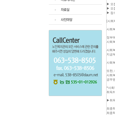
▶ 모
▶ 모
▶ 접
[사회
사회복
정부에
사회복
사회복
지금부
사회복
또한,
사회복
공무원
*사회
취득하
▶취득
최종학
최종학