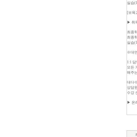
실습(
[보육
▶ 취
최종학
최종학
실습(
※대면
1:1
모든 
해주는
대다수
상담원
수강 
▶ 온라인