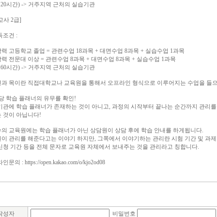
120시간) -> 거주지역 근처의 실습기관
교사 2급]
득조건 :
력 고등학교 졸업 = 관련수업 18과목 + 대면수업 8과목 + 실습수업 1과목
력 전문대 이상 = 관련수업 8과목 + 대면수업 8과목 + 실습수업 1과목
160시간) -> 거주지역 근처의 실습기관
과 목이란 직접대학교나 교육원을 통해서 오프라인 형식으로 이루어지는 수업을 들
 담당 학습 플래너의 유무를 확인!
기관에 학습 플래너가 존재하는 것이 아니고, 과정의 시작부터 끝나는 순간까지 관리를
 것이 아닙니다!
의 교육원에는 학습 플래너가 아닌 상담원이 상담 후에 학습 안내를 하게됩니다.
이 관리를 해준다고는 이야기 하지만, 그쪽에서 이야기하는 관리란 시험 기간 및 과제
신청 기간 등을 전체 문자로 교육원 자체에서 보내주는 것을 관리라고 칭합니다.
문의 : https://open.kakao.com/o/kjo2od08
작성자
비밀번호