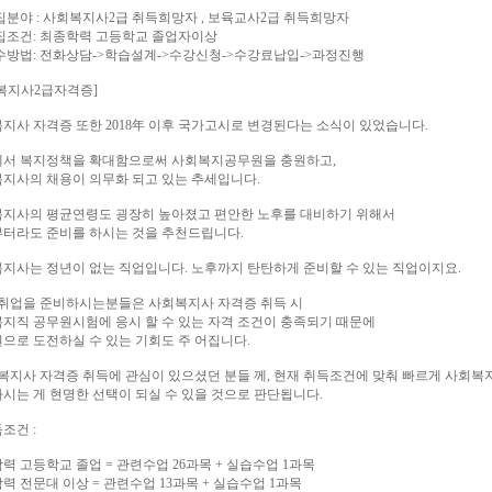
집분야 : 사회복지사2급 취득희망자 , 보육교사2급 취득희망자
집조건: 최종학력 고등학교 졸업자이상
수방법: 전화상담->학습설계->수강신청->수강료납입->과정진행
복지사2급자격증]
지사 자격증 또한 2018年 이후 국가고시로 변경된다는 소식이 있었습니다.
서 복지정책을 확대함으로써 사회복지공무원을 충원하고,
지사의 채용이 의무화 되고 있는 추세입니다.
지사의 평균연령도 굉장히 높아졌고 편안한 노후를 대비하기 위해서
터라도 준비를 하시는 것을 추천드립니다.
지사는 정년이 없는 직업입니다. 노후까지 탄탄하게 준비할 수 있는 직업이지요.
 취업을 준비하시는분들은 사회복지사 자격증 취득 시
지직 공무원시험에 응시 할 수 있는 자격 조건이 충족되기 때문에
으로 도전하실 수 있는 기회도 주 어집니다.
복지사 자격증 취득에 관심이 있으셨던 분들 께, 현재 취득조건에 맞춰 빠르게 사회복
시는 게 현명한 선택이 되실 수 있을 것으로 판단됩니다.
조건 :
력 고등학교 졸업 = 관련수업 26과목 + 실습수업 1과목
력 전문대 이상 = 관련수업 13과목 + 실습수업 1과목